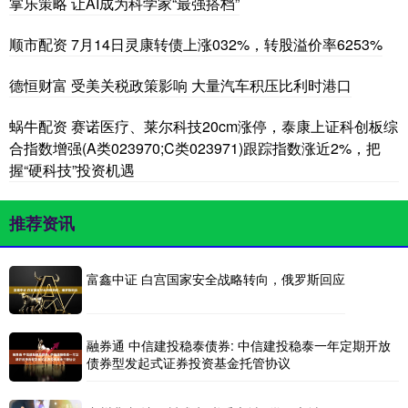
掌乐策略 让AI成为科学家“最强搭档”
顺市配资 7月14日灵康转债上涨032%，转股溢价率6253%
德恒财富 受美关税政策影响 大量汽车积压比利时港口
蜗牛配资 赛诺医疗、莱尔科技20cm涨停，泰康上证科创板综
合指数增强(A类023970;C类023971)跟踪指数涨近2%，把
握“硬科技”投资机遇
推荐资讯
富鑫中证 白宫国家安全战略转向，俄罗斯回应
融券通 中信建投稳泰债券: 中信建投稳泰一年定期开放
债券型发起式证券投资基金托管协议