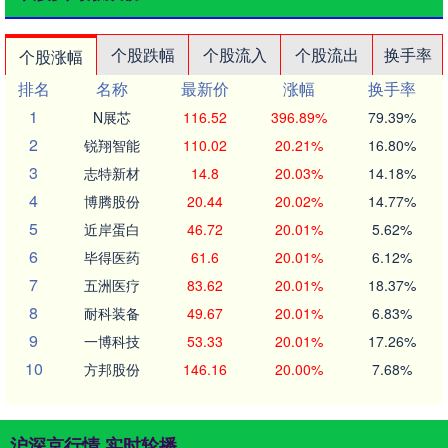
个股跌幅
个股流入
个股流出
换手率
个股涨幅
排名
名称
最新价
涨幅
换手率
1
N展芯
116.52
396.89%
79.39%
2
锐翔智能
110.02
20.21%
16.80%
3
志特新材
14.8
20.03%
14.18%
4
博腾股份
20.44
20.02%
14.77%
5
近岸蛋白
46.72
20.01%
5.62%
6
毕得医药
61.6
20.01%
6.12%
7
五洲医疗
83.62
20.01%
18.37%
8
耐科装备
49.67
20.01%
6.83%
9
一博科技
53.33
20.01%
17.26%
10
方邦股份
146.16
20.00%
7.68%
沪深京行情 实时轮播