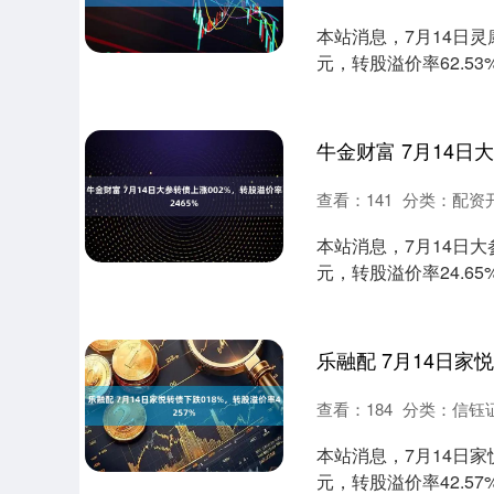
本站消息，7月14日灵康转
元，转股溢价率62.53%
牛金财富 7月14日
查看：
141
分类：
配资
本站消息，7月14日大参转
元，转股溢价率24.65
乐融配 7月14日家
查看：
184
分类：
信钰
深证成指
14110.12
.92
0.57%
-34.08
-0
本站消息，7月14日家悦转
元，转股溢价率42.57