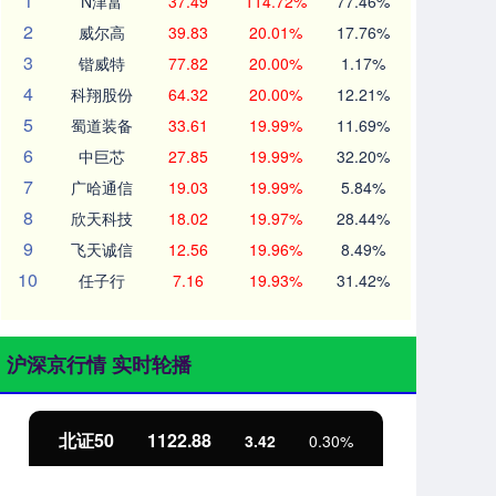
1
N津富
37.49
114.72%
77.46%
2
威尔高
39.83
20.01%
17.76%
3
锴威特
77.82
20.00%
1.17%
4
科翔股份
64.32
20.00%
12.21%
5
蜀道装备
33.61
19.99%
11.69%
6
中巨芯
27.85
19.99%
32.20%
7
广哈通信
19.03
19.99%
5.84%
8
欣天科技
18.02
19.97%
28.44%
9
飞天诚信
12.56
19.96%
8.49%
10
任子行
7.16
19.93%
31.42%
沪深京行情 实时轮播
北证50
1122.88
创
3.42
0.30%