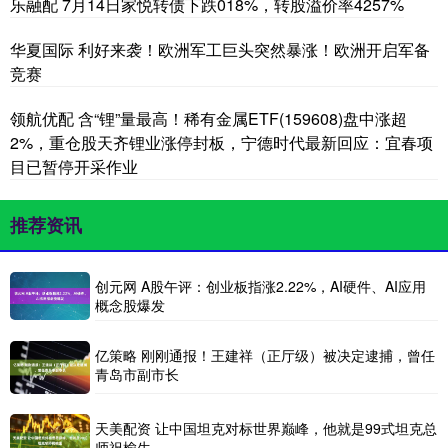
乐融配 7月14日家悦转债下跌018%，转股溢价率4257%
华夏国际 利好来袭！欧洲军工巨头突然暴涨！欧洲开启军备
竞赛
领航优配 含“锂”量最高！稀有金属ETF(159608)盘中涨超
2%，重仓股天齐锂业涨停封板，宁德时代最新回应：宜春项
目已暂停开采作业
推荐资讯
创元网 A股午评：创业板指涨2.22%，AI硬件、AI应用
概念股爆发
亿策略 刚刚通报！王建祥（正厅级）被决定逮捕，曾任
青岛市副市长
天美配资 让中国坦克对标世界巅峰，他就是99式坦克总
师祝榆生