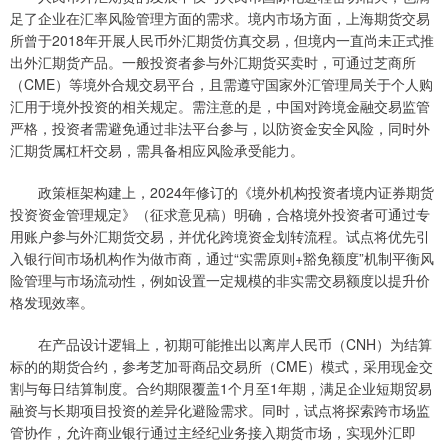
足了企业在汇率风险管理方面的需求。境内市场方面，上海期货交易
所曾于2018年开展人民币外汇期货仿真交易，但境内一直尚未正式推
出外汇期货产品。一般投资者参与外汇期货买卖时，可通过芝商所
（CME）等境外合规交易平台，且需遵守国家外汇管理局关于个人购
汇用于境外投资的相关规定。需注意的是，中国对跨境金融交易监管
严格，投资者需避免通过非法平台参与，以防资金安全风险，同时外
汇期货属杠杆交易，需具备相应风险承受能力。
政策框架构建上，2024年修订的《境外机构投资者境内证券期货
投资资金管理规定》（征求意见稿）明确，合格境外投资者可通过专
用账户参与外汇期货交易，并优化跨境资金划转流程。试点将优先引
入银行间市场机构作为做市商，通过“实需原则+豁免额度”机制平衡风
险管理与市场流动性，例如设置一定规模的非实需交易额度以提升价
格发现效率。
在产品设计逻辑上，初期可能推出以离岸人民币（CNH）为结算
标的的期货合约，参考芝加哥商品交易所（CME）模式，采用现金交
割与每日结算制度。合约期限覆盖1个月至1年期，满足企业短期贸易
融资与长期项目投资的差异化避险需求。同时，试点将探索跨市场监
管协作，允许商业银行通过主经纪业务接入期货市场，实现外汇即