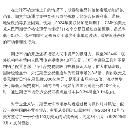
在全球不确定性上升的情况下，期货衍生品的价格发现功能得以
凸显。期货市场通过集中竞价形成的价格，能综合反映利率、通胀、
地缘政治等多重因素。例如，2024年美联储加息周期中，CME的美元
兑人民币期货价格较现货市场提前1-2个交易日反映政策预期，误差率
低于0.2%。这种前瞻性定价有助于减少汇率单边波动，缓解追涨杀跌
的市场非理性行为。
期货市场的开放还将增强人民币资产的吸引力。截至2024年，境
外机构持有境内人民币债券规模达4.8万亿元，但汇率避险工具的不足
制约了配置意愿。衍生品交易能吸引投机资金入场，扩大市场深度。
国际经验显示，外汇期货交易量通常为现货市场的3-5倍，例如欧元兑
美元期货日均交易量超5000亿美元，是现汇市场的4.2倍。流动性增
强可降低大额交易对汇率的冲击，例如某跨国公司需兑换10亿美元
时，通过期货市场分拆交易可将点差成本从0.3%降至0.1%以内。
对于企业来讲，期货允许市场参与者通过反向操作对冲风险。假
设一家中国的外贸企业A，主要从美国进口原材料，在2024年12月与
美方签订了一份价值100万美元的采购合同，约定3个月后（即2025年
3月）支付货款。