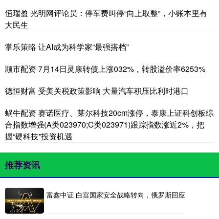
恒瑞盈 光明网评论员：停车费叫停“向上取整”，小账本里有
大民生
掌乐策略 让AI成为科学家“最强搭档”
顺市配资 7月14日灵康转债上涨032%，转股溢价率6253%
德恒财富 受美关税政策影响 大量汽车积压比利时港口
蜗牛配资 赛诺医疗、莱尔科技20cm涨停，泰康上证科创板综
合指数增强(A类023970;C类023971)跟踪指数涨近2%，把
握“硬科技”投资机遇
推荐资讯
富鑫中证 白宫国家安全战略转向，俄罗斯回应