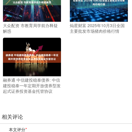
大众配资 市教育局学前办释疑
灿星财富 2025年10月3日全国
解惑
主要批发市场猪肉价格行情
融券通 中信建投稳泰债券: 中信
建投稳泰一年定期开放债券型发
起式证券投资基金托管协议
相关评论
本文评分
*