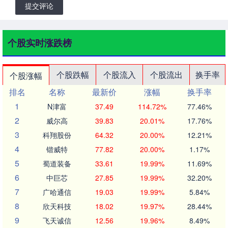
提交评论
个股实时涨跌榜
个股跌幅
个股流入
个股流出
换手率
个股涨幅
排名
名称
最新价
涨幅
换手率
1
N津富
37.49
114.72%
77.46%
2
威尔高
39.83
20.01%
17.76%
3
科翔股份
64.32
20.00%
12.21%
4
锴威特
77.82
20.00%
1.17%
5
蜀道装备
33.61
19.99%
11.69%
6
中巨芯
27.85
19.99%
32.20%
7
广哈通信
19.03
19.99%
5.84%
8
欣天科技
18.02
19.97%
28.44%
9
飞天诚信
12.56
19.96%
8.49%