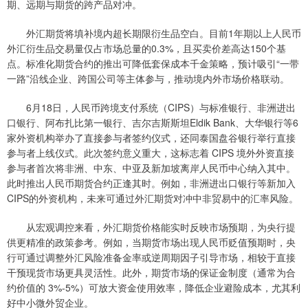
期、远期与期货的跨产品对冲。
外汇期货将填补境内超长期限衍生品空白。目前1年期以上人民币
外汇衍生品交易量仅占市场总量的0.3%，且买卖价差高达150个基
点。标准化期货合约的推出可降低套保成本千金策略，预计吸引“一带
一路”沿线企业、跨国公司等主体参与，推动境内外市场价格联动。
6月18日，人民币跨境支付系统（CIPS）与标准银行、非洲进出
口银行、阿布扎比第一银行、吉尔吉斯斯坦Eldik Bank、大华银行等6
家外资机构举办了直接参与者签约仪式，还同泰国盘谷银行举行直接
参与者上线仪式。此次签约意义重大，这标志着 CIPS 境外外资直接
参与者首次将非洲、中东、中亚及新加坡离岸人民币中心纳入其中。
此时推出人民币期货合约正逢其时。例如，非洲进出口银行等新加入
CIPS的外资机构，未来可通过外汇期货对冲中非贸易中的汇率风险。
从宏观调控来看，外汇期货价格能实时反映市场预期，为央行提
供更精准的政策参考。例如，当期货市场出现人民币贬值预期时，央
行可通过调整外汇风险准备金率或逆周期因子引导市场，相较于直接
干预现货市场更具灵活性。此外，期货市场的保证金制度（通常为合
约价值的 3%-5%）可放大资金使用效率，降低企业避险成本，尤其利
好中小微外贸企业。