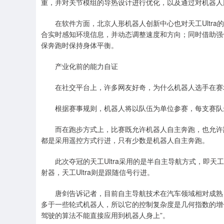
重，并对关节模组的导热设计进行优化，以及通过对机器人
在软件方面，北京人形机器人创新中心也对天工Ultra的
合实时感知环境信息，并动态调整速度和方向；同时借助强化
保奔跑时保持身体平衡。
产业化前的能力自证
在社交平台上，许多网友好奇，为什么机器人选手在赛场
根据赛事规则，机器人将以队伍为单位参赛，每支赛队最
而在跑步方式上，比赛既允许机器人自主奔跑，也允许跟
都是采用遥控方式行进，只有少数是机器人自主奔跑。
此次夺冠的天工Ultra采用的是半自主导航方式，即天工
射器，天工Ultra则是跟随信号行进。
唐剑告诉记者，目前自主导航技术在汽车领域相对成熟，
多于一些轮式机器人，所以它的控制复杂度是几何指数的增
驾驶的算法不能直接应用到机器人身上”。