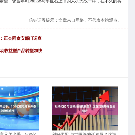
，像当年AlphaGo与李世石上演的人机大战一样，在不久的将
信钰证券提示：文章来自网络，不代表本站观点。
”：正会同食安部门调查
 浮动收益型产品转型加快
富兄弟出手，500亿
利好优配 与世隔绝的孤独屋？这游