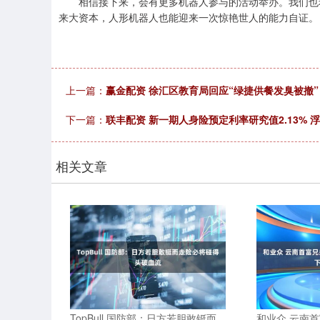
相信接下来，会有更多机器人参与的活动举办。我们也希望
来大资本，人形机器人也能迎来一次惊艳世人的能力自证。
上一篇：
赢金配资 徐汇区教育局回应“绿捷供餐发臭被撤
下一篇：
联丰配资 新一期人身险预定利率研究值2.13%
相关文章
TopBull 国防部：日方若胆敢铤而
和业众 云南首