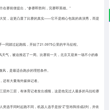
在赛前便提出，“参赛即胜利，完赛即英雄。”
笑，这更凸显了比赛的真实——它不是精心包装的表演秀，而是
一同踏过起跑线，开始了21.0975公里的半马征程。
风天气，被迫推迟了一周。比赛前一天，北京又迎来一场不小的春
微风，是最适合跑步的理想条件。
，还有大量海外媒体记者。
层外三层，有体育记者发出感慨，这是他见过人最多的马拉松赛
选手同时起跑不同，机器人选手是按“Z”型布阵排成2列，并依