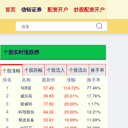
首页
信钰证券
配资开户
炒股配资开户
个股实时涨跌榜
个股跌幅
个股流入
个股流出
换手率
个股涨幅
排名
名称
最新价
涨幅
换手率
1
N津富
37.49
114.72%
77.46%
2
威尔高
39.83
20.01%
17.76%
3
锴威特
77.82
20.00%
1.17%
4
科翔股份
64.32
20.00%
12.21%
5
蜀道装备
33.61
19.99%
11.69%
6
中巨芯
27.85
19.99%
32.20%