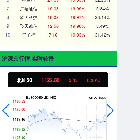
7
广哈通信
19.03
19.99%
5.84%
8
欣天科技
18.02
19.97%
28.44%
9
飞天诚信
12.56
19.96%
8.49%
10
任子行
7.16
19.93%
31.42%
沪深京行情 实时轮播
北证50
1122.88
创
3.42
0.30%