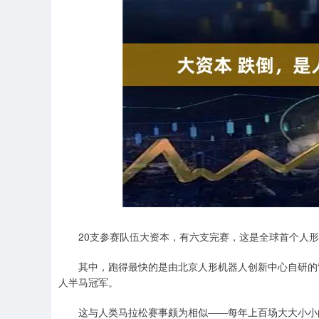
深证成指
14110.12
.92
0.57%
-34.08
-0
20支参赛队伍大资本，有六支完赛，这是全球首个人形
其中，跑得最快的是由北京人形机器人创新中心自研的“天工U
人半马冠军。
这与人类马拉松赛事颇为相似——每年上百场大大小小的