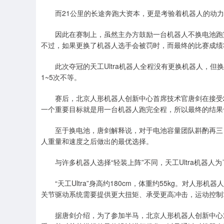
而21公里的长途奔跑大资本，更是考验着机器人的动力
因此在赛制上，虽然主办方鼓励一台机器人不换电池跑完
不过，如果更换了机器人选手会被罚时，而最终的比赛成绩
此次夺冠的天工Ultra机器人全程没有更换机器人，但
1~5次不等。
赛后，北京人形机器人创新中心首席技术官唐剑在接受21
一个重要目标就是用一台机器人跑完全程，所以最终的结果
至于换电池，唐剑解释说，对于电池容量团队斟酌再三，
人重量和速度之后做出的最优选择。
与许多机器人选择“轻装上阵”不同，天工Ultra机器人
“天工Ultra”身高约180cm，体重约55kg。对人
关节驱动系统需要提供更大扭矩、承受更高冲击，运动控制
据唐剑介绍，为了参加半马，北京人形机器人创新中心对天工