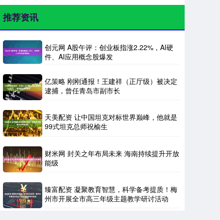
推荐资讯
创元网 A股午评：创业板指涨2.22%，AI硬
件、AI应用概念股爆发
亿策略 刚刚通报！王建祥（正厅级）被决定
逮捕，曾任青岛市副市长
天美配资 让中国坦克对标世界巅峰，他就是
99式坦克总师祝榆生
财米网 封关之年布局未来 海南持续提升开放
能级
臻富配资 凝聚教育智慧，科学备考提质！梅
州市开展全市高三年级主题教学研讨活动