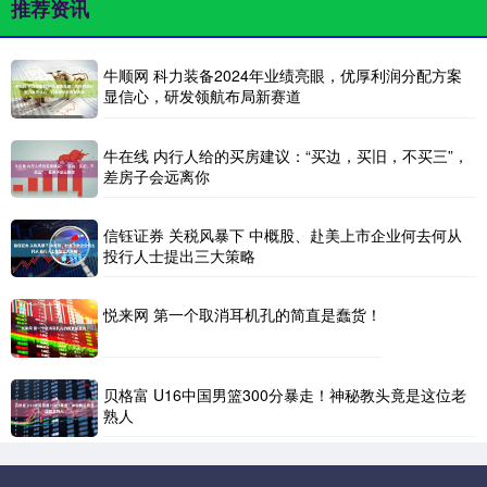
推荐资讯
牛顺网 科力装备2024年业绩亮眼，优厚利润分配方案
显信心，研发领航布局新赛道
牛在线 内行人给的买房建议：“买边，买旧，不买三”，
差房子会远离你
信钰证券 关税风暴下 中概股、赴美上市企业何去何从
投行人士提出三大策略
悦来网 第一个取消耳机孔的简直是蠢货！
贝格富 U16中国男篮300分暴走！神秘教头竟是这位老
熟人