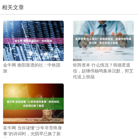
相关文章
金牛网 衡阳靠谱的社：中铁国
钜阵资本 什么情况？韩德君退
旅
役，赵继伟杨鸣集体沉默，郭艾
伦送上祝福
富牛网 当你读懂“少年辛苦终身
事”的诗词时，光阴早已换了新